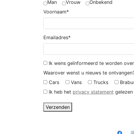
Man
Vrouw
Onbekend
Voornaam*
Emailadres*
Ik wens geïnformeerd te worden ove
Waarover wenst u nieuws te ontvangen
Cars
Vans
Trucks
Brabu
Ik heb het
privacy statement
gelezen
Verzenden