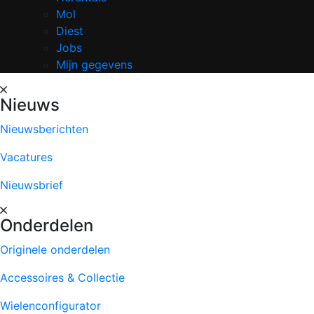
Mol
Diest
Jobs
Mijn gegevens
Nieuws
Nieuwsberichten
Vacatures
Nieuwsbrief
Onderdelen
Originele onderdelen
Accessoires & Collectie
Wielenconfigurator